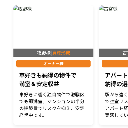
牧野様
|
資産形成
古
オーナー様
車好きも納得の物件で
アパート
満室＆安定収益
納得の選
車好きに響く独自物件で激戦区
駅から遠
でも即満室。マンションの半分
で空室リ
の建築費でリスクを抑え、安定
アパート
経営中です。
実感してい