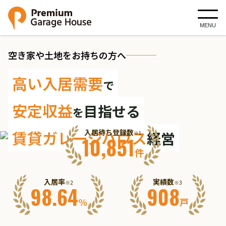
MENU
空き家や土地をお持ちの方へ
高い入居需要
で
安定収益
目指せる
を
賃貸ガレージハウス
入居待ち登録数
経営
※1
10,851
件
入居率
実績数
※2
※3
98.64
908
%
戸