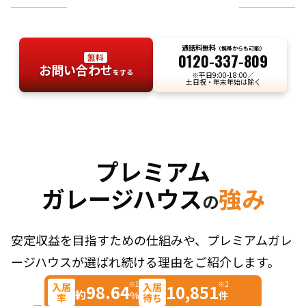
お気軽にお問い合わせください
通話料無料
（携帯からも可能）
0120-337-809
無料
お問い合わせ
をする
※平日9:00-18:00／
土日祝・年末年始は除く
プレミアム
ガレージハウス
強み
の
安定収益を目指すための仕組みや、プレミアムガレ
ージハウスが選ばれ続ける理由をご紹介します。
※1
※2
入居
入居
98.64
10,851
約
%
件
率
待ち