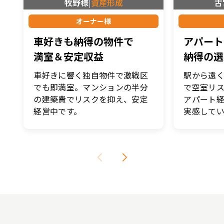
牧野様
|
資産形成
古
オーナー様
車好きも納得の物件で
アパート
満室＆安定収益
納得の選
車好きに響く独自物件で激戦区
駅から遠
でも即満室。マンションの半分
で空室リ
の建築費でリスクを抑え、安定
アパート
経営中です。
実感してい