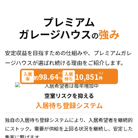
プレミアム
ガレージハウス
強み
の
安定収益を目指すための仕組みや、プレミアムガレ
ージハウスが選ばれ続ける理由をご紹介します。
※1
※2
入居
入居
98.64
10,851
約
%
件
率
待ち
空室リスクを抑える
入居待ち登録システム
独自の入居待ち登録システムにより、入居希望者を継続的
にストック。需要が供給を上回る状況を継続し、安定した
集客に繋げます。