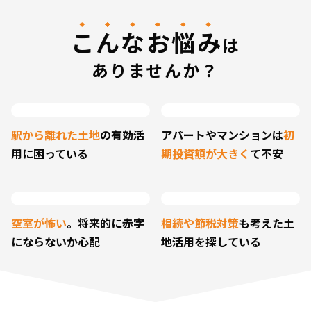
こんなお悩み
は
ありませんか？
駅から離れた土地
の
有効活
アパートやマンションは
初
用に困っている
期投資額が大きく
て不安
空室が怖い
。将来的に
赤字
相続や節税対策
も考えた
土
にならないか心配
地活用を探している