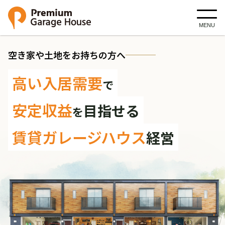
MENU
空き家や土地をお持ちの方へ
高い入居需要
で
安定収益
目指せる
を
賃貸ガレージハウス
経営