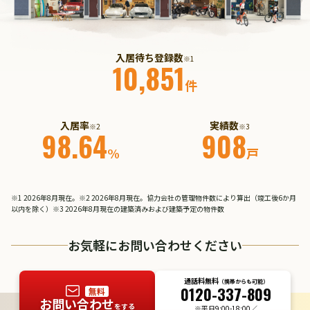
入居待ち登録数
※1
10,851
件
入居率
実績数
※2
※3
98.64
908
%
戸
※1 2026年8月現在。※2 2026年8月現在。協力会社の管理物件数により算出（竣工後6か月
以内を除く）※3 2026年8月現在の建築済みおよび建築予定の物件数
お気軽にお問い合わせください
通話料無料
（携帯からも可能）
0120-337-809
無料
お問い合わせ
をする
※平日9:00-18:00／