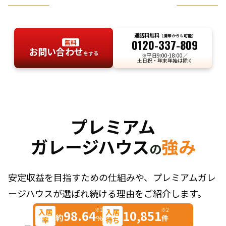
お気軽にお問い合わせください
通話料無料
（携帯からも可能）
0120-337-809
無料
お問い合わせ
をする
※平日9:00-18:00／
土日祝・年末年始は除く
プレミアム
ガレージハウス
強み
の
安定収益を目指すための仕組みや、プレミアムガレ
ージハウスが選ばれ続ける理由をご紹介します。
※1
※2
入居
入居
98.64
10,851
約
%
件
率
待ち