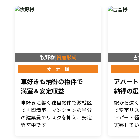
牧野様
|
資産形成
古
オーナー様
車好きも納得の物件で
アパート
満室＆安定収益
納得の選
車好きに響く独自物件で激戦区
駅から遠
でも即満室。マンションの半分
で空室リ
の建築費でリスクを抑え、安定
アパート
経営中です。
実感してい