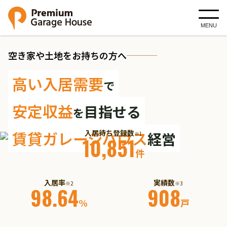
MENU
空き家や土地をお持ちの方へ
高い入居需要
で
安定収益
目指せる
を
賃貸ガレージハウス
入居待ち登録数
経営
※1
10,851
件
入居率
実績数
※2
※3
98.64
908
%
戸