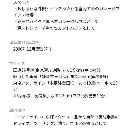
スペース
・おしゃれな外観とセンスあふれる室内で夢のガレージラ
イフを満喫
・愛車やバイクと暮らすガレージハウスとして
・週末レジャー拠点のセカンドハウスとして
建築年月(築年数)
2006年12月(築19年)
アクセス
国道16号線(東京湾岸道路)まで1.9km (車で4分)
館山自動車道「姉崎袖ヶ浦IC」まで5.6km(車で9分)
東京アクアライン「木更津金田IC」まで10.6km（車で19
分）
JR内房線「長浦駅」まで1.3km(車で3分/徒歩17分)
周辺環境
・アクアラインから好アクセス、豊かな自然の房総半島の
ドライブ、ツーリング、釣り、ゴルフの拠点として