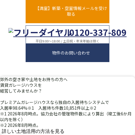
【満室】新築・空室情報メールを受け
取る
0120-337-809
平日9:00～18:00 / 土日祝・年末年始は除く
物件のお問い合わせ
郊外
の
空き家
や
土地
を
お持ちの方へ
賃貸ガレージハウスを
経営
してみませんか？
プレミアムガレージハウスなら独自の入居待ちシステムで
入居率98.64%
※1
入居待ち件数10,851件以上
※2
※1 2026年8月時点。協力会社の管理物件数により算出（竣工後6か月
以内を除く）
※2 2026年8月時点。
詳しい土地活用の方法を見る