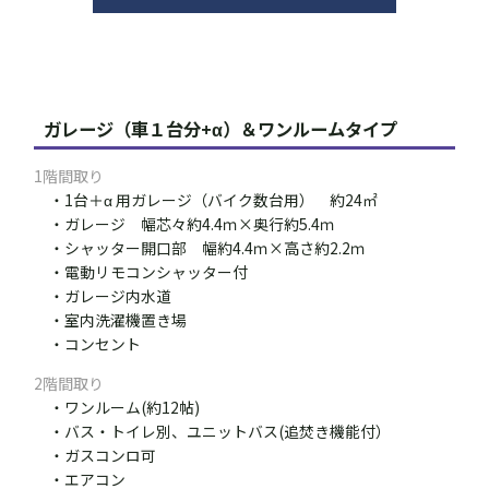
ガレージ（車１台分+α）＆ワンルームタイプ
1階間取り
・1台＋α 用ガレージ（バイク数台用） 約24㎡
・ガレージ 幅芯々約4.4ｍ×奥行約5.4ｍ
・シャッター開口部 幅約4.4ｍ×高さ約2.2ｍ
・電動リモコンシャッター付
・ガレージ内水道
・室内洗濯機置き場
・コンセント
2階間取り
・ワンルーム(約12帖)
・バス・トイレ別、ユニットバス(追焚き機能付）
・ガスコンロ可
・エアコン