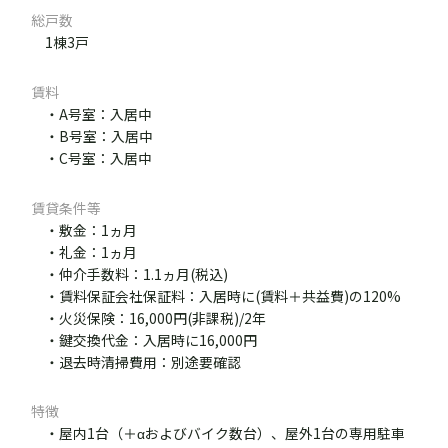
総戸数
1棟3戸
賃料
・A号室：入居中
・B号室：入居中
・C号室：入居中
賃貸条件等
・敷金：1ヵ月
・礼金：1ヵ月
・仲介手数料：1.1ヵ月(税込)
・賃料保証会社保証料：入居時に(賃料＋共益費)の120%
・火災保険：16,000円(非課税)/2年
・鍵交換代金：入居時に16,000円
・退去時清掃費用：別途要確認
特徴
・屋内1台（＋αおよびバイク数台）、屋外1台の専用駐車