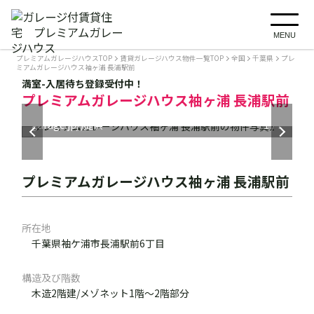
MENU
プレミアムガレージハウスTOP
賃貸ガレージハウス物件一覧TOP
全国
千葉県
プレ
ミアムガレージハウス袖ヶ浦 長浦駅前
満室-入居待ち登録受付中！
プレミアムガレージハウス袖ヶ浦 長浦駅前
外観写真 ガレージ前に車1台分の外置き専用駐車
場付き ※東京ガレージ(https://tokyo-
garage.jp/)提供
1階ガレージ 車1台分+αの駐車場スペース
1階ガレージ ガレージ内に水道、コンセントあり
2階居住スペース
2階居住スペース
ガスコンロ設置可
水回りの設備も充実
1
/
7
プレミアムガレージハウス袖ヶ浦 長浦駅前
所在地
千葉県袖ケ浦市長浦駅前6丁目
構造及び階数
木造2階建/メゾネット1階～2階部分