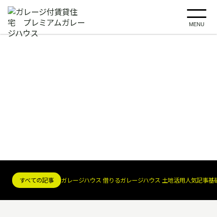
MENU
ガレージライフをもっと楽しく！
プレミアムな情報をお届けしていきます
プレミアムガレージマガジン
PREMIUM GARAGE MAGAZINE
すべての記事
ガレージハウス 借りる
ガレージハウス 土地活用
人気記事
基