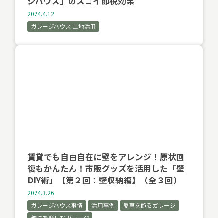
ジハウス」のスゴイ節税効果
2024.4.12
ガレージハウス 土地活用
賃貸でも自由自在に壁をアレンジ！原状回
復もかんたん！市販グッズを活用した「壁
DIY術」【第２回：壁収納編】（全３回）
2024.3.26
ガレージハウス事情
活用事例
愛車を飾るガレージ
趣味を楽しむガレージ