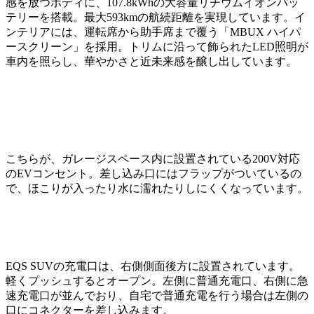
感を放つボディに、107.8kWhの大容量リチウムイオンバッ
テリーを搭載。最大593kmの航続距離を実現しています。イ
ンテリアには、運転席から助手席まで覆う「MBUX ハイパ
ースクリーン」を採用。トリムに沿って飾られたLED照明が
車内を照らし、華やかさと近未来感を醸し出しています。
こちらが、ガレージスペース内に設置されている200V対応
のEVコンセント。差し込み口にはフラップがついているの
で、ほこりが入ったり水に濡れたりしにくくなっています。
EQS SUVの充電口は、右側側面後方に設置されています。
軽くプッシュするとオープン。左側に普通充電口、右側に急
速充電口が並んでおり、自宅で普通充電を行う場合は左側の
口にコネクターを差し込みます。