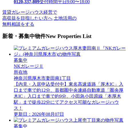
0120-337-809
受付時間
平日9:00〜18:00
賃貸ガレージハウス経営で
高収益を目指したい方へ
土地活用の
無料相談をする
新着・募集中物件
New Properties List
募集中
NKガレージⅡ
所在地
神奈川県厚木市妻田南1丁目
【内見・入居申込受付中】東名高速道路「厚木IC」入
口まで車で約12分、首都圏中央連絡自動車道「圏央厚
木IC」入口まで車で約9分、小田急小田原線「本厚木
駅」まで徒歩22分にてアクセス可能なガレージハウ
ス！
更新日：2026年08月07日
募集中