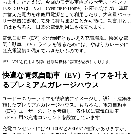
ちます。たとえば、今回のモデル車両メルセデス・ベンツ
EQS SUVは、V2H（Vehicle to Home）対応
なため、車両
※2
に蓄えた電力を家庭用電源として利用したり、大容量バッテ
リー機器に蓄電して外に持ち運ぶことが可能に。災害用とし
てはもちろん、日常の電気利用にも役立ちます。
電気自動車（EV）の“命綱”ともいえる充電環境。快適な電
気自動車（EV）ライフを送るためには、やはりガレージに
は充電設備を備えておきたいものです。
※2 V2Hを使用する際には別途機材の設置が必要になります。
快適な電気自動車（EV）ライフを叶え
るプレミアムガレージハウス
ユーザーのカーライフを徹底的にイメージし、設計・建築を
施したプレミアムガレージハウス。もちろん、電気自動車
（EV）ユーザーのことも考慮し、各住居に電気自動車
（EV）用の充電コンセントを設置しています。
充電コンセントにはAC100Vと200Vの2種類がありますが、