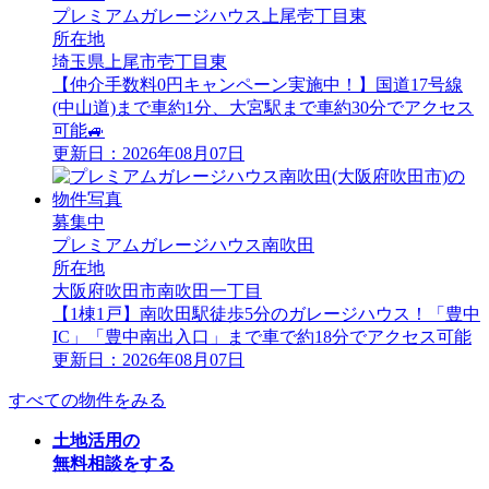
プレミアムガレージハウス上尾壱丁目東
所在地
埼玉県上尾市壱丁目東
【仲介手数料0円キャンペーン実施中！】国道17号線
(中山道)まで車約1分、大宮駅まで車約30分でアクセス
可能🚙
更新日：2026年08月07日
募集中
プレミアムガレージハウス南吹田
所在地
大阪府吹田市南吹田一丁目
【1棟1戸】南吹田駅徒歩5分のガレージハウス！「豊中
IC」「豊中南出入口」まで車で約18分でアクセス可能
更新日：2026年08月07日
すべての物件をみる
土地活用の
無料相談をする