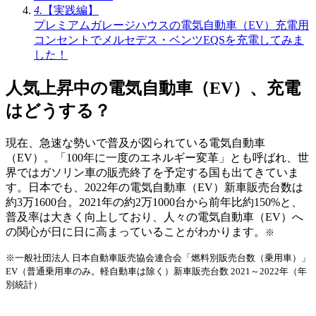
4.
【実践編】
プレミアムガレージハウスの電気自動車（EV）充電用
コンセントでメルセデス・ベンツEQSを充電してみま
した！
人気上昇中の電気自動車（EV）、充電
はどうする？
現在、急速な勢いで普及が図られている電気自動車
（EV）。「100年に一度のエネルギー変革」とも呼ばれ、世
界ではガソリン車の販売終了を予定する国も出てきていま
す。日本でも、2022年の電気自動車（EV）新車販売台数は
約3万1600台。2021年の約2万1000台から前年比約150%と、
普及率は大きく向上しており、人々の電気自動車（EV）へ
の関心が日に日に高まっていることがわかります。
※
※一般社団法人 日本自動車販売協会連合会「燃料別販売台数（乗用車）」
EV（普通乗用車のみ。軽自動車は除く）新車販売台数 2021～2022年（年
別統計）