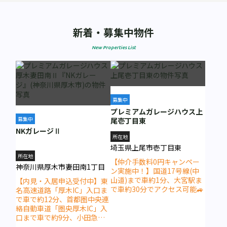
新着・募集中物件
New Properties List
募集中
プレミアムガレージハウス上
募集中
尾壱丁目東
NKガレージⅡ
所在地
埼玉県上尾市壱丁目東
所在地
【仲介手数料0円キャンペー
神奈川県厚木市妻田南1丁目
ン実施中！】国道17号線(中
山道)まで車約1分、大宮駅ま
【内見・入居申込受付中】東
で車約30分でアクセス可能🚙
名高速道路「厚木IC」入口ま
で車で約12分、首都圏中央連
絡自動車道「圏央厚木IC」入
口まで車で約9分、小田急小
田原線「本厚木駅」まで徒歩