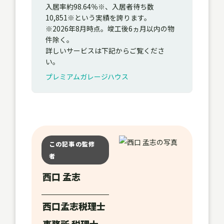
入居率約98.64％※、入居者待ち数
10,851※という実績を誇ります。
※2026年8月時点。竣工後6ヵ月以内の物
件除く。
詳しいサービスは下記からご覧くださ
い。
プレミアムガレージハウス
この記事の監修
者
西口 孟志
西口孟志税理士
事務所 税理士