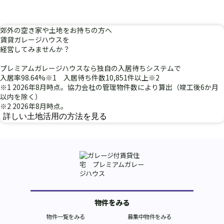
郊外
の
空き家
や
土地
を
お持ちの方へ
賃貸ガレージハウスを
経営
してみませんか？
プレミアムガレージハウスなら独自の入居待ちシステムで
入居率98.64%
※1
入居待ち件数10,851件以上
※2
※1 2026年8月時点。協力会社の管理物件数により算出（竣工後6か月
以内を除く）
※2 2026年8月時点。
詳しい土地活用の方法を見る
物件をみる
物件一覧をみる
募集中物件をみる