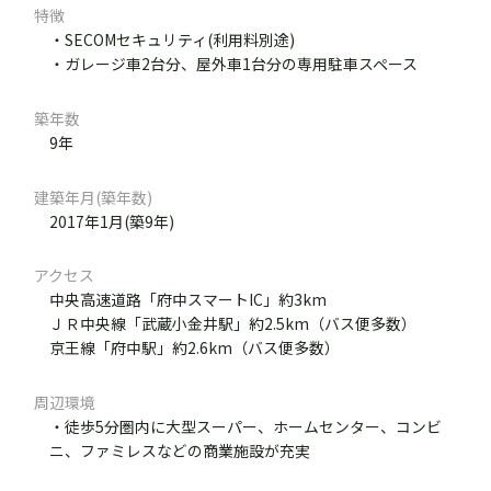
特徴
・SECOMセキュリティ(利用料別途)
・ガレージ車2台分、屋外車1台分の専用駐車スペース
築年数
9年
建築年月(築年数)
2017年1月(築9年)
アクセス
中央高速道路「府中スマートIC」約3km
ＪＲ中央線「武蔵小金井駅」約2.5km（バス便多数）
京王線「府中駅」約2.6km（バス便多数）
周辺環境
・徒歩5分圏内に大型スーパー、ホームセンター、コンビ
ニ、ファミレスなどの商業施設が充実