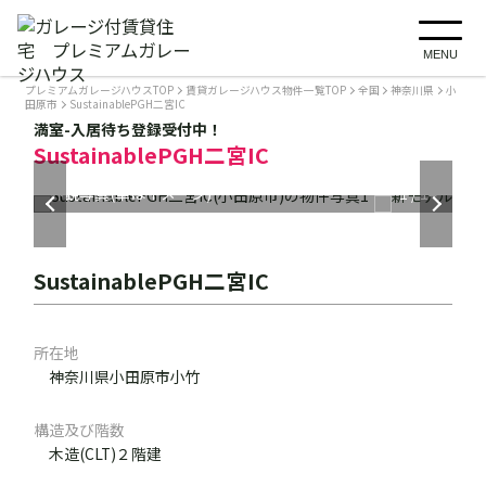
MENU
プレミアムガレージハウスTOP
賃貸ガレージハウス物件一覧TOP
全国
神奈川県
小
田原市
SustainablePGH二宮IC
満室-入居待ち登録受付中！
SustainablePGH二宮IC
外観写真(車はイメージ)
1階ガレージ
1階ガレージ
1階玄関
2階居住スペース
2階居住スペース(家具はイメージ)
2階居住スペース(イメージ)
2階居住スペース(家具はイメージ)
2階居住スペース(イメージ)
2階バスルーム
梅沢海岸(車で11分)
内装活用(イメージ)
内装活用(イメージ)
内装活用(イメージ)
1
/
14
SustainablePGH二宮IC
所在地
神奈川県小田原市小竹
構造及び階数
木造(CLT)２階建