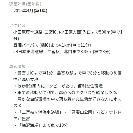
建築年月(築年数)
2025年4月(築1年)
アクセス
小田原厚木道路｢二宮IC｣(小田原方面)入口まで500m(車で1
分)
西湘バイパス (橘IC)まで4.1km(車で11分)
JR日本東海道線「二宮駅」北口まで3.3km(車で8分)
周辺環境
・最寄りICまで車1分、最寄り駅まで車で8分と移動の利便
性が高い立地
・徒歩8分圏内にコンビニがあり、便利な住環境
・車での移動が便利で、都心へのアクセスも確保しつつ、
豊かな自然環境の中で落ち着いた生活が好きな方にオス
スメ
・「二宮袖ヶ浦海水浴場」・「吾妻山公園」などアウトド
アが豊富
・「梅沢海岸」まで車で10分