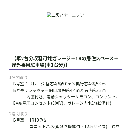
【車2台分収容可能ガレージ＋1Rの居住スペース＋
屋外専用駐車場(車1台分)】
1階間取り
B号室：ガレージ 幅芯々約5.0ｍ×奥行芯々約5.9ｍ
B号室：シャッター開口部 幅約4.4ｍ×高さ約2.3ｍ
内装付き、電動シャッターリモコン、コンセント、
EV充電用コンセント(200V)、ガレージ内水道(給湯付)
2階間取り
B号室 ：1R13.7帖
ユニットバス(追焚き機能付・1216サイズ)、独立