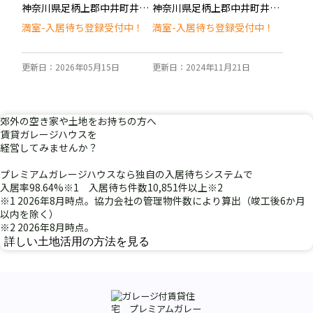
神奈川県足柄上郡中井町井ノ口
神奈川県足柄上郡中井町井ノ口
満室-入居待ち登録受付中！
満室-入居待ち登録受付中！
更新日：2026年05月15日
更新日：2024年11月21日
郊外
の
空き家
や
土地
を
お持ちの方へ
賃貸ガレージハウスを
経営
してみませんか？
プレミアムガレージハウスなら独自の入居待ちシステムで
入居率98.64%
※1
入居待ち件数10,851件以上
※2
※1 2026年8月時点。協力会社の管理物件数により算出（竣工後6か月
以内を除く）
※2 2026年8月時点。
詳しい土地活用の方法を見る