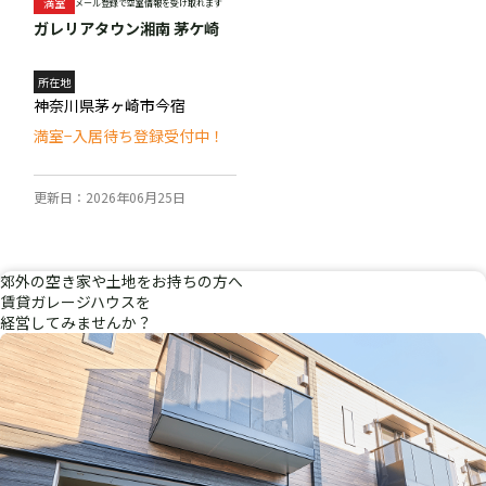
満室
メール登録で空室情報を受け取れます
ガレリアタウン湘南 茅ケ崎
所在地
神奈川県茅ヶ崎市今宿
満室−入居待ち登録受付中！
更新日：2026年06月25日
郊外
の
空き家
や
土地
を
お持ちの方へ
賃貸ガレージハウスを
経営
してみませんか？