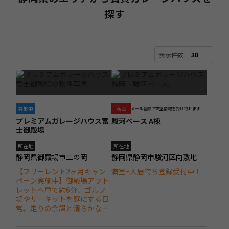
探す
表示件数
募集中
満室
メール登録で空室情報を受け取れます
プレミアムガレージハウス富
駿河ベース A棟
士御殿場
所在地
所在地
静岡県御殿場市二の岡
静岡県静岡市駿河区向敷地
【フリーレント2ヶ月キャン
満室−入居待ち登録受付中！
ペーン実施中】御殿場アウト
レットへ車で約6分、ゴルフ
場やサーキットを庭にする日
常。走りの余韻と清らかな時
間を紡ぐ、大人のガレージラ
イフ