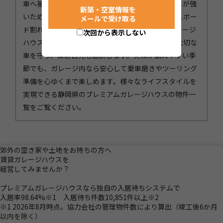
車へ被害を与えるリスクがあります。また、日差しが強
新築・空室情報を
いため、紫外線による塗装や内装の劣化（ダッシュボー
メールで受け取る
ド割れ等）も気になるところです。プレミアムガレージ
次回から表示しない
ハウスは、電動シャッター付きで台風の被害から大切な
車を守り、直射日光も遮断します。天候が崩れやすい季
節でも、ガレージ内なら安心して愛車磨きやツーリング
準備を心ゆくまで楽しめます。様々なライフスタイルを
実現できる静岡県のプレミアムガレージハウスの物件一
覧をご覧ください。
郊外
の
空き家
や
土地
を
お持ちの方へ
賃貸ガレージハウスを
経営
してみませんか？
プレミアムガレージハウスなら独自の入居待ちシステムで
入居率98.64%
※1
入居待ち件数10,851件以上
※2
※1 2026年8月時点。協力会社の管理物件数により算出（竣工後6か月
以内を除く）