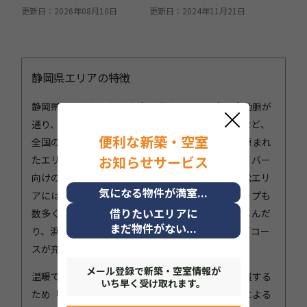
更新日：2026年08月10日
更新日：2024年11月21日
静岡県エリアの特徴
静岡県は、東名・新東名高速道路という日本の大動脈が
通り、伊豆スカイラインや箱根、富士山周遊道路など、
便利な新築・空室
全国のドライバーが憧れるツーリングスポットに恵まれ
お知らせサービス
たエリアです。県内各地に「道の駅」などのドライバー
向けの休憩スポットが充実しており、御殿場や浜松エリ
気になる
物件が満室...
アにはモータースポーツ文化に根差したプロショップも
借りたいエリアに
数多く存在します。休日は日本平からの絶景を楽しんだ
まだ物件がない...
り、浜名湖一周ドライブに出かけたりと、ドライブコー
スが充実しています。
メール登録で
新築・空室情報が
温暖で過ごしやすい静岡県ですが、太平洋側に位置する
いち早く受け取れます。
ため「台風の通り道」になりやすく、大雨や強風による