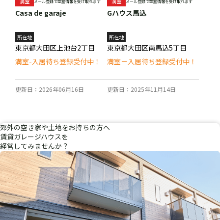
満室
満室
メール登録で空室情報を受け取れます
メール登録で空室情報を受け取れます
Casa de garaje
Gハウス馬込
所在地
所在地
東京都大田区上池台2丁目
東京都大田区南馬込5丁目
満室-入居待ち登録受付中！
満室－入居待ち登録受付中！
更新日：2026年06月16日
更新日：2025年11月14日
郊外
の
空き家
や
土地
を
お持ちの方へ
賃貸ガレージハウスを
経営
してみませんか？