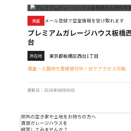
メール登録で空室情報を受け取れます
満室
プレミアムガレージハウス板橋
台
東京都板橋区西台1丁目
所在地
満室－入居待ち登録受付中！分でアクセス可能
更新日：2026年08月06日
郊外
の
空き家
や
土地
を
お持ちの方へ
賃貸ガレージハウスを
経営
してみませんか？