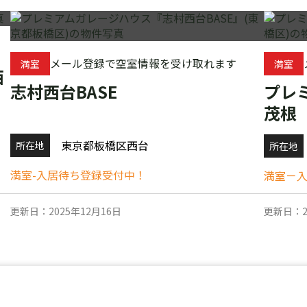
メール登録で空室情報を受け取れます
満室
満室
西
志村西台BASE
プレ
茂根
東京都板橋区西台
所在地
所在地
満室-入居待ち登録受付中！
満室－
更新日：2025年12月16日
更新日：2